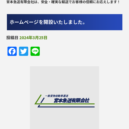
宮本急送有限会社は、安全・確実な輸送でお客様の信頼にお応えします！
ホームページを開設いたしました。
投稿日
2024年3月25日
F
T
Li
a
w
n
c
it
e
e
te
b
r
o
o
k