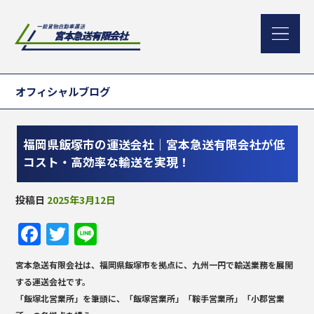
オフィシャルブログ
福岡県飯塚市の運送会社｜宮本急送有限会社が低
コスト・高効率な輸送を実現！
投稿日
2025年3月12日
F
T
Li
a
w
n
宮本急送有限会社は、
福岡県飯塚市を拠点に、九州一円で輸送業務を展開
c
it
e
する運送会社
です。
e
te
「飯塚北営業所」を筆頭に、「飯塚営業所」「鞍手営業所」「小郡営業