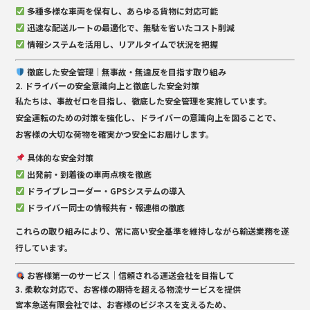
多種多様な車両を保有し、あらゆる貨物に対応可能
迅速な配送ルートの最適化で、無駄を省いたコスト削減
情報システムを活用し、リアルタイムで状況を把握
徹底した安全管理｜無事故・無違反を目指す取り組み
2. ドライバーの安全意識向上と徹底した安全対策
私たちは、事故ゼロを目指し、
徹底した安全管理を実施
しています。
安全運転のための対策を強化し、ドライバーの意識向上を図ることで、
お客様の大切な荷物を
確実かつ安全にお届け
します。
具体的な安全対策
出発前・到着後の車両点検を徹底
ドライブレコーダー・GPSシステムの導入
ドライバー同士の情報共有・報連相の徹底
これらの取り組みにより、
常に高い安全基準を維持しながら輸送業務を遂
行
しています。
お客様第一のサービス｜信頼される運送会社を目指して
3. 柔軟な対応で、お客様の期待を超える物流サービスを提供
宮本急送有限会社では、お客様のビジネスを支えるため、