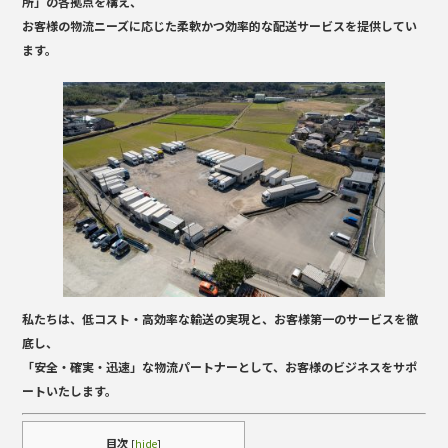
b
r
所」の各拠点を構え、
お客様の物流ニーズに応じた柔軟かつ効率的な配送サービスを提供してい
o
ます。
o
k
私たちは、
低コスト・高効率な輸送の実現
と、
お客様第一のサービス
を徹
底し、
「安全・確実・迅速」な物流パートナーとして、お客様のビジネスをサポ
ートいたします。
目次
[
hide
]